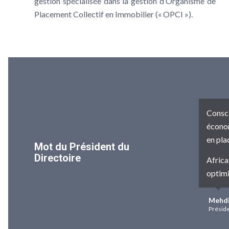
gestion spécialisée dans la gestion d’Organisme de
Placement Collectif en Immobilier (« OPCI »).
Consci
économ
en pla
Mot du Président du
Directoire
Africa
optimi
Mehdi
Préside